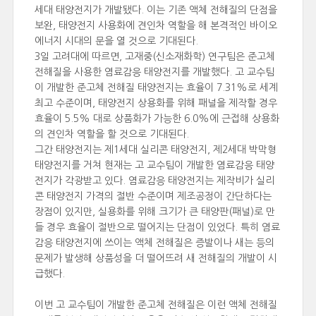
세대 태양전지가 개발됐다. 이는 기존 액체 전해질의 단점을
보완, 태양전지 사용화에 견인차 역할을 해 본격적인 바이오
에너지 시대의 문을 열 것으로 기대된다.
3일 고려대에 따르면, 고재중(신소재화학) 연구팀은 준고체
전해질을 사용한 염료감응 태양전지를 개발했다. 고 교수팀
이 개발한 준고체 전해질 태양전지는 효율이 7.31%로 세계
최고 수준이며, 태양전지 상용화를 위해 패널을 제작할 경우
효율이 5.5% 대로 상품화가 가능한 6.0%에 근접해 상용화
의 견인차 역할을 할 것으로 기대된다.
그간 태양전지는 제1세대 실리콘 태양전지, 제2세대 박막형
태양전지를 거쳐 현재는 고 교수팀이 개발한 염료감응 태양
전지가 각광받고 있다. 염료감응 태양전지는 제작비가 실리
콘 태양전지 가격의 절반 수준이며 제조공정이 간단하다는
장점이 있지만, 실용화를 위해 크기가 큰 태양판(패널)로 만
들 경우 효율이 절반으로 떨어지는 단점이 있었다. 특히 염료
감응 태양전지에 쓰이는 액체 전해질은 증발이나 새는 등의
문제가 발생해 상품성을 더 떨어뜨려 새 전해질의 개발이 시
급했다.
이번 고 교수팀이 개발한 준고체 전해질은 이런 액체 전해질