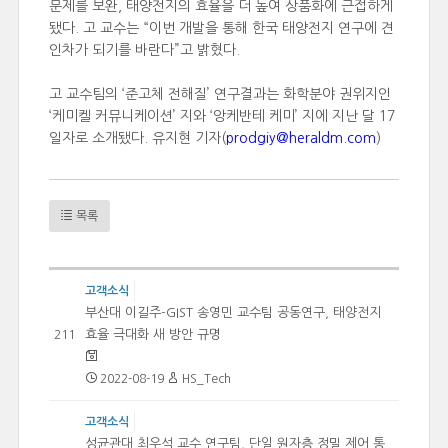
문제를 보완, 태양전지의 효율을 더 높여 상품화에 근접하게
됐다. 고 교수는 “이번 개발을 통해 한국 태양전지 연구에 견
인차가 되기를 바란다”고 밝혔다.
고 교수팀의 ‘준고체 전해질’ 연구결과는 화학분야 권위지인
‘케미켈 커뮤니케이션’ 지와 ‘앙케반테 케미’ 지에 지난 달 17
일자로 소개됐다. 유지현 기자(
prodgiy@heraldm.com
)
목록
고객소식
부산대 이길주-GIST 송영민 교수팀 공동연구, 태양전지
효율 극대화 새 방안 규명
211
2022-08-19
HS_Tech
고객소식
성균관대 최우석 교수 연구팀, 단일 원자층 정밀 제어 통