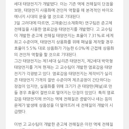
세대 태양전지가 개발됐다. 이는 기존 액체 전해질의 단점을
보완, 태양전지 사용화에 견인차 역할을 해 본격적인 바이오
에너지 시대의 문을 열 것으로 기대된다.
3일 고려대에 따르면, 고재중(신소재화학) 연구팀은 준고체
전해질을 사용한 염료감응 태양전지를 개발했다. 고 교수팀
이 개발한 준고체 전해질 태양전지는 효율이 7.31%로 세계
최고 수준이며, 태양전지 상용화를 위해 패널을 제작할 경우
효율이 5.5% 대로 상품화가 가능한 6.0%에 근접해 상용화
의 견인차 역할을 할 것으로 기대된다.
그간 태양전지는 제1세대 실리콘 태양전지, 제2세대 박막형
태양전지를 거쳐 현재는 고 교수팀이 개발한 염료감응 태양
전지가 각광받고 있다. 염료감응 태양전지는 제작비가 실리
콘 태양전지 가격의 절반 수준이며 제조공정이 간단하다는
장점이 있지만, 실용화를 위해 크기가 큰 태양판(패널)로 만
들 경우 효율이 절반으로 떨어지는 단점이 있었다. 특히 염료
감응 태양전지에 쓰이는 액체 전해질은 증발이나 새는 등의
문제가 발생해 상품성을 더 떨어뜨려 새 전해질의 개발이 시
급했다.
이번 고 교수팀이 개발한 준고체 전해질은 이런 액체 전해질