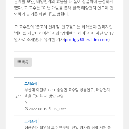
문제를 보완, 태양전지의 효율을 더 높여 상품화에 근접하게
됐다. 고 교수는 “이번 개발을 통해 한국 태양전지 연구에 견
인차가 되기를 바란다”고 밝혔다.
고 교수팀의 ‘준고체 전해질’ 연구결과는 화학분야 권위지인
‘케미켈 커뮤니케이션’ 지와 ‘앙케반테 케미’ 지에 지난 달 17
일자로 소개됐다. 유지현 기자(
prodgiy@heraldm.com
)
목록
고객소식
부산대 이길주-GIST 송영민 교수팀 공동연구, 태양전지
효율 극대화 새 방안 규명
211
2022-08-19
HS_Tech
고객소식
성균관대 최우석 교수 연구팀, 단일 원자층 정밀 제어 통