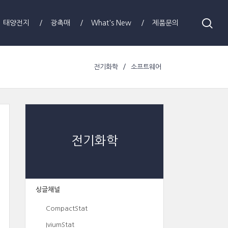
태양전지
광촉매
What's New
제품문의
전기화학
소프트웨어
전기화학
싱글채널
CompactStat
IviumStat