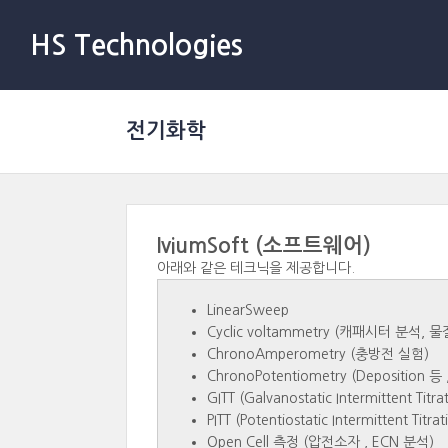
HS Technologies
전기화학
IviumSoft (소프트웨어)
아래와 같은 테크닉을 제공합니다.
LinearSweep
Cyclic voltammetry (캐패시터 분석
ChronoAmperometry (충방전 실험)
ChronoPotentiometry (Deposition 
GITT (Galvanostatic Intermittent Titra
PITT (Potentiostatic Intermittent Titra
Open Cell 측정 (압전소자 , ECN 분석)