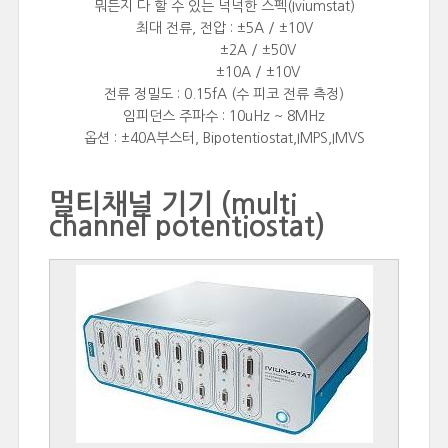
뭐든지 다 할 수 있는 넉넉한 스펙(Iviumstat)
최대 전류, 전압 : ±5A / ±10V
±2A / ±50V
±10A / ±10V
전류 정밀도 : 0.15fA (수 피코 전류 측정)
임피던스 주파수 : 10uHz ~ 8MHz
옵션 : ±40A부스터, Bipotentiostat,IMPS,IMVS
멀티채널 기기 (multi
channel potentiostat)