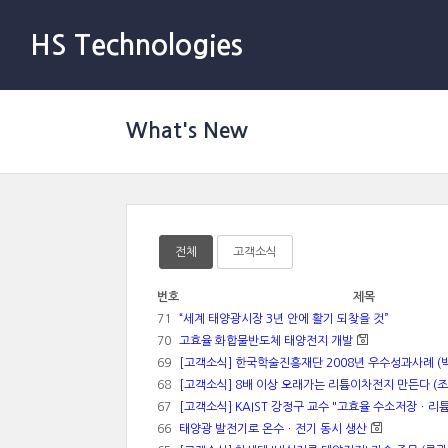
HS Technologies
What's New
전체
고객소식
번호
제목
71
“세계 태양광시장 3년 안에 활기 되찾을 것”
70
고효율 화합물반도체 태양전지 개발
69
[고객소식] 한국학술진흥재단 2008년 우수성과사례 (
68
[고객소식] 8배 이상 오래가는 리튬이차전지 만든다 (
67
[고객소식] KAIST 강정구 교수 "고효율 수소저장ㆍ리
66
태양광 발전기로 온수ㆍ전기 동시 생산