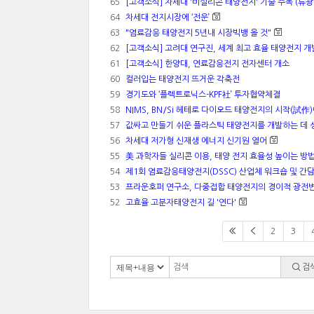
65
[고객소식] 차세대 '비실리콘 태양전지' 기술 주목 (류
64
차세대 전지시장에 ‘전운’
63
"염료감응 태양전지 5년내 시장빅뱅 올 것"
62
[고객소식] 고려대 연구진, 세계 최고 효율 태양전지 개
61
[고객소식] 한양대, 연료감응전지 전자센터 개소
60
컬러입는 태양전지 뜨거운 각축전
59
경기도와 ‘플렉트로닉스-KPF社’ 투자협약체결
58
NIMS, BN/Si 헤테로 다이오드 태양전지의 시작(試作)
57
값싸고 만들기 쉬운 플라스틱 태양전지를 개발하는 데 
56
차세대 저가형 신재생 에너지 신기원 열어
55
美 과학자들 실리콘 이용, 태양 전지 효율성 높이는 방
54
제1회 염료감응태양전지(DSSC) 산업체 워크숍 및 간담
53
프라운호퍼 연구소, 다중접합 태양전지의 경이적 광전변
52
고효율 고분자태양전지 길 '연다'
2
3
검