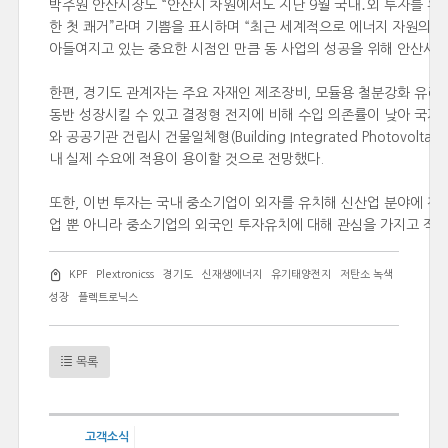
박주원 안산시장도 “안산시 차원에서도 지난 9월 국내․외 투자를 유
한 첫 쾌거”라며 기쁨을 표시하며 “최근 세계적으로 에너지 자원의 
아들여지고 있는 중요한 시점인 만큼 동 사업의 성공을 위해 안산시 
한편, 경기도 관계자는 주요 자재인 제조장비, 모듈용 철분강화 유
동반 성장시킬 수 있고 결정형 전지에 비해 수입 의존률이 낮아 국가
와 공공기관 건립시 건물일체형(Building Integrated Photovo
내 실제 수요에 적용이 용이할 것으로 전망했다.
또한, 이번 투자는 국내 중소기업이 외자를 유치해 신산업 분야에 진
업 뿐 아니라 중소기업의 외국인 투자유치에 대해 관심을 가지고 적
KPF
Plextronicss
경기도
신재생에너지
유기태양전지
저탄소 녹색
성장
플렉트로닉스
목록
고객소식