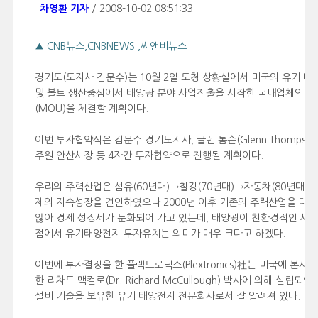
차영환 기자
/ 2008-10-02 08:51:33
▲ CNB뉴스,CNBNEWS ,씨앤비뉴스
경기도(도지사 김문수)는 10월 2일 도청 상황실에서 미국의 유기 태양전
및 볼트 생산중심에서 태양광 분야 사업진출을 시작한 국내업체인 K
(MOU)을 체결할 계획이다.
이번 투자협약식은 김문수 경기도지사, 글렌 톰슨(Glenn Thompson
주원 안산시장 등 4자간 투자협약으로 진행될 계획이다.
우리의 주력산업은 섬유(60년대)→철강(70년대)→자동차(80년대)→
제의 지속성장을 견인하였으나 2000년 이후 기존의 주력산업을 대
않아 경제 성장세가 둔화되어 가고 있는데, 태양광이 친환경적인 새로
점에서 유기태양전지 투자유치는 의미가 매우 크다고 하겠다.
이번에 투자결정을 한 플렉트로닉스(Plextronics)社는 미국에 본
한 리차드 맥컬로(Dr. Richard McCullough) 박사에 의해 
설비 기술을 보유한 유기 태양전지 전문회사로서 잘 알려져 있다.