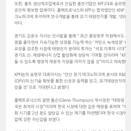
또한, 볼트 생산제조업체로서 건실한 중견기업인 KPF(대표 송무현)
굳건히 확보한 업체이다. 플렉트로닉스와 KPF는 합작법인인 KNP En
크노파크에 투자하여 연구개발을 통해 유기 태양전지를 개발, ‘09년
이다.
경기도 김문수 지사는 인사말을 통해 “ 최근 중앙정부 차원에서도 
염을 줄이면서 지속가능한 성장을 가능케 하는 ‘저탄소 녹색성장’ 비
요성을 강조한 시점에 태양전지 분야의 투자는 “석유 이후의 시대”에
경기도 신․재생에너지 산업 활성화에 상당히 기여할 것이라며 “KP
둘 수 있도록 행정적·재정적 지원을 아끼지 않을 것”이라고 약속했다.
KPF社의 송현무 대표이사는 “안산 경기 테크노파크에 본사와 R&
(OPV)의 신기술 확보를 통한 신성장 동력을 얻고, 유기태양전지의 
있을 것”으로 기대한다고 밝혔다.
플렉트로닉스의 글렌 톰슨(Glenn Thompson) 부사장은 “태양광
국은 최적의 시장”이라며 한국 시장에 대한 깊은 애정을 표하며 “
화 시기를 2년 정도 앞당길 수 있는 계기를 마련했다며 한국 시장에
업에 강한 자신감을 보였다.