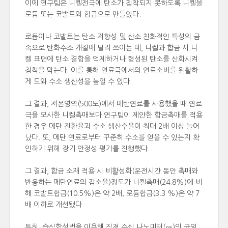
이에 연구팀은 니켈전극에 탄소가 침착되지 못하도록 니켈을
로듐 또는 코발트와 합금으로 만들었다.
로듐이나 코발트는 탄소 저항성 및 산소 친화적인 특성의 금
속으로 탄화수소 개질에 널리 쓰이는 데, 니켈과 합금 시 니
켈 표면에 탄소 결합을 억제하거나 형성된 탄소를 산화시켜
침착을 막는다. 이를 통해 연료극에서의 연료소비를 원활하
게 도와 수소 생산성을 높일 수 있다.
그 결과, 저온영역(500도)에서 메탄연료를 사용했을 때 연료
극을 모사한 니켈촉매보다 연구팀이 제안한 합금촉매를 적용
한 경우 메탄 전환율과 수소 생산수율이 최대 2배 이상 늘어
났다. 또, 메탄 연료로부터 꾸준히 수소를 얻을 수 있는지 확
인하기 위해 장기 안정성 평가를 진행했다.
그 결과, 합금 소재 적용 시 비활성화(운전시간 동안 촉매와
반응하는 메탄연료의 감소율)정도가 니켈촉매(24.8%)에 비
해 코발트합금(10.5%)은 약 2배, 로듐합금(3.3 %)은 약 7
배 이하로 개선됐다.
특히, 습식합성법을 이용해 직경 수십 나노미터(㎚)의 균일